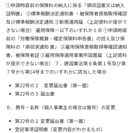
①申請時直前の保険料の納入に係る「領収証書又は納入
証明書」 ②標準報酬決定通知書 ・被保険者資格取得確認
及び標準報酬決定通知 ③新規適用届 （上記資料が提示で
きない場合） 雇用保険－以下のいずれか１点 ①申請時直
前の「労働保険概算・確定保険料申告書」の控え及び保
険料の「領収済通知 書」 ②雇用保険資格取得等確認通知
書、被保険者証 ③雇用保険適用事業所設置届 （上記資料
が提示できない場合） ７．建設業法第８条第１号及び第
７号から第14号までのいずれかに該当した場合
第22号の２ 変更届出書（第一面）
第22号の３ 届出書
８．商号・名称（個人事業主の場合は屋号）の変更
第22号の２ 変更届出書（第一面）
登記事項証明書（変更内容がわかるもの）