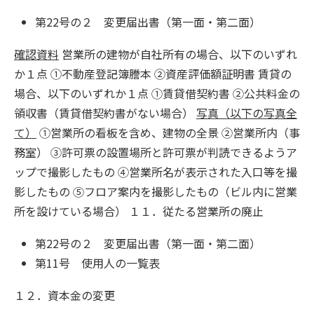
第22号の２ 変更届出書（第一面・第二面）
確認資料
営業所の建物が自社所有の場合、以下のいずれ
か１点 ①不動産登記簿謄本 ②資産評価額証明書 賃貸の
場合、以下のいずれか１点 ①賃貸借契約書 ②公共料金の
領収書（賃貸借契約書がない場合）
写真（以下の写真全
て）
①営業所の看板を含め、建物の全景 ②営業所内（事
務室） ③許可票の設置場所と許可票が判読できるようア
ップで撮影したもの ④営業所名が表示された入口等を撮
影したもの ⑤フロア案内を撮影したもの（ビル内に営業
所を設けている場合） １１．従たる営業所の廃止
第22号の２ 変更届出書（第一面・第二面）
第11号 使用人の一覧表
１２．資本金の変更