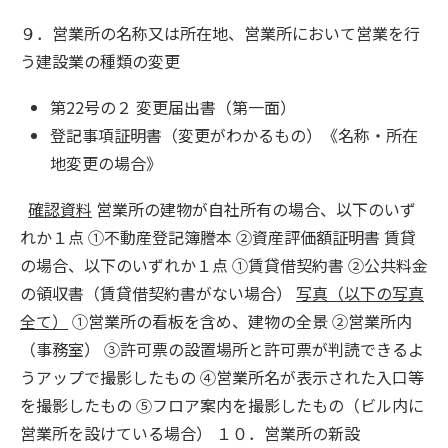
９．営業所の名称又は所在地、営業所において営業を行
う建設業の種類の変更
第22号の２ 変更届出書（第一面）
登記事項証明書（変更がわかるもの）《名称・所在
地変更の場合》
確認資料
営業所の建物が自社所有の場合、以下のいず
れか１点 ①不動産登記簿謄本 ②資産評価額証明書 賃貸
の場合、以下のいずれか１点 ①賃貸借契約書 ②公共料金
の領収書（賃貸借契約書がない場合）
写真（以下の写真
全て）
①営業所の看板を含め、建物の全景 ②営業所内
（事務室） ③許可票の設置場所と許可票が判読できるよ
うアップで撮影したもの ④営業所名が表示された入口等
を撮影したもの ⑤フロア案内を撮影したもの（ビル内に
営業所を設けている場合） １０．営業所の新設