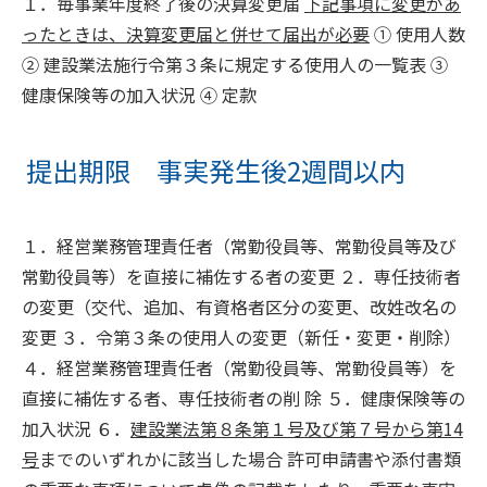
１．毎事業年度終了後の決算変更届
下記事項に変更があ
ったときは、決算変更届と併せて届出が必要
① 使用人数
② 建設業法施行令第３条に規定する使用人の一覧表 ③
健康保険等の加入状況 ④ 定款
提出期限 事実発生後2週間以内
１．経営業務管理責任者（常勤役員等、常勤役員等及び
常勤役員等）を直接に補佐する者の変更 ２．専任技術者
の変更（交代、追加、有資格者区分の変更、改姓改名の
変更 ３．令第３条の使用人の変更（新任・変更・削除）
４．経営業務管理責任者（常勤役員等、常勤役員等）を
直接に補佐する者、専任技術者の削 除 ５．健康保険等の
加入状況 ６．
建設業法第８条第１号及び第７号から第14
号
までのいずれかに該当した場合 許可申請書や添付書類