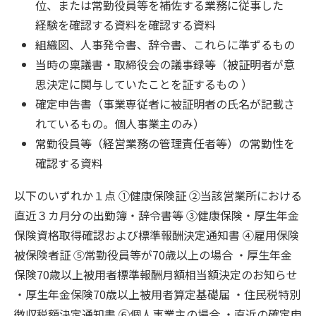
位、または常勤役員等を補佐する業務に従事した
経験を確認する資料を確認する資料
組織図、人事発令書、辞令書、これらに準ずるもの
当時の稟議書・取締役会の議事録等（被証明者が意
思決定に関与していたことを証するもの ）
確定申告書（事業専従者に被証明者の氏名が記載さ
れているもの。個人事業主のみ）
常勤役員等（経営業務の管理責任者等）の常勤性を
確認する資料
以下のいずれか１点 ①健康保険証 ②当該営業所における
直近３カ月分の出勤簿・辞令書等 ③健康保険・厚生年金
保険資格取得確認および標準報酬決定通知書 ④雇用保険
被保険者証 ⑤常勤役員等が70歳以上の場合 ・厚生年金
保険70歳以上被用者標準報酬月額相当額決定のお知らせ
・厚生年金保険70歳以上被用者算定基礎届 ・住民税特別
徴収税額決定通知書 ⑥個人事業主の場合 ・直近の確定申