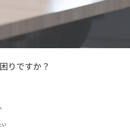
困りですか？
い
たい