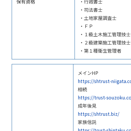
保有資格
・行政書士
・司法書士
・土地家屋調査士
・ＦＰ
・１級土木施工管理技士
・２級建築施工管理技士
・第１種衛生管理者
メインHP
https://shtrust-niigata.
相続
https://trust-souzoku.
成年後見
https://shtrust.biz/
家族信託
https://trust-shintaku.