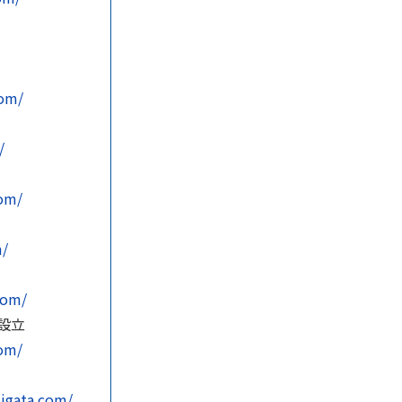
com/
/
com/
m/
com/
設立
com/
niigata.com/