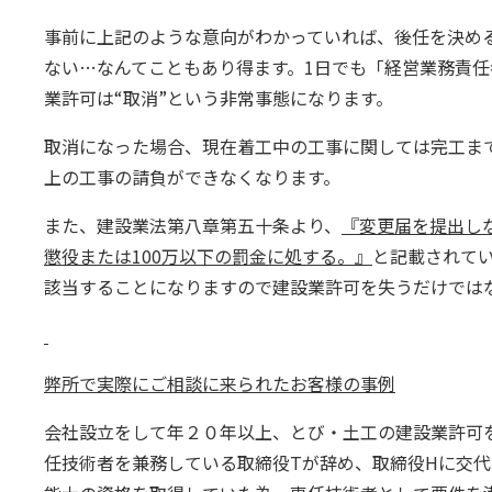
事前に上記のような意向がわかっていれば、後任を決め
ない…なんてこともあり得ます。1日でも「経営業務責
業許可は“取消”という非常事態になります。
取消になった場合、現在着工中の工事に関しては完工ま
上の工事の請負ができなくなります。
また、建設業法第八章第五十条より、
『変更届を提出し
懲役または100万以下の罰金に処する。』
と記載されて
該当することになりますので建設業許可を失うだけでは
弊所で実際にご相談に来られたお客様の事例
会社設立をして年２０年以上、とび・土工の建設業許可
任技術者を兼務している取締役Tが辞め、取締役Hに交代